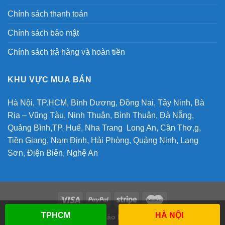
Chính sách thanh toán
Chính sách bảo mật
Chính sách trả hàng và hoàn tiền
KHU VỰC MUA BÁN
Hà Nội, TP.HCM, Bình Dương, Đồng Nai, Tây Ninh, Bà
Rịa – Vũng Tàu, Ninh Thuận, Bình Thuận, Đà Nẵng,
Quảng Bình,TP. Huế, Nha Trang Long An, Cần Thơ,g,
Tiền Giang, Nam Định, Hải Phòng, Quảng Ninh, Lạng
Sơn, Điện Biên, Nghệ An
TPHCM
HÀ NỘI
Copyright 2026 ©
Bảo hộ lao động ME4U