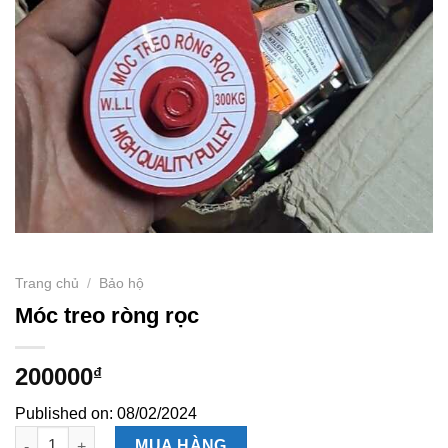
Trang chủ
/
Bảo hộ
Móc treo ròng rọc
200000
₫
Published on: 08/02/2024
Móc treo ròng rọc số lượng
MUA HÀNG