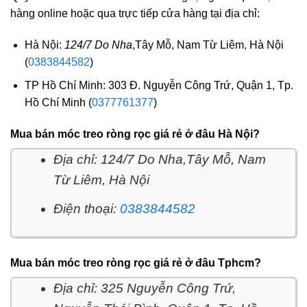
hàng online hoặc qua trực tiếp cửa hàng tại địa chỉ:
Hà Nội:
124/7
Do Nha
,Tây Mỗ, Nam Từ Liêm, Hà Nội
(
0383844582
)
TP Hồ Chí Minh: 303 Đ. Nguyễn Công Trứ, Quận 1, Tp.
Hồ Chí Minh (
0377761377
)
Mua bán móc treo ròng rọc giá rẻ ở đâu Hà Nội?
Địa chỉ: 124/7 Do Nha,Tây Mỗ, Nam
Từ Liêm, Hà Nội
Điện thoại:
0383844582
Mua bán móc treo ròng rọc giá rẻ ở đâu Tphcm?
Địa chỉ: 325 Nguyễn Công Trứ,