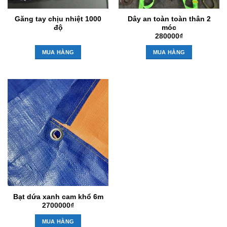
Găng tay chịu nhiệt 1000
Dây an toàn toàn thân 2
độ
móc
280000
₫
MUA HÀNG
MUA HÀNG
Bạt dứa xanh cam khổ 6m
2700000
₫
MUA HÀNG