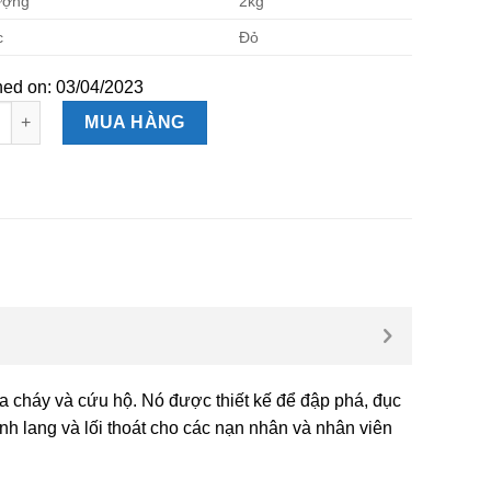
lượng
2kg
c
Đỏ
hed on: 03/04/2023
u hỏa số lượng
MUA HÀNG
a cháy và cứu hộ. Nó được thiết kế để đập phá, đục
ành lang và lối thoát cho các nạn nhân và nhân viên