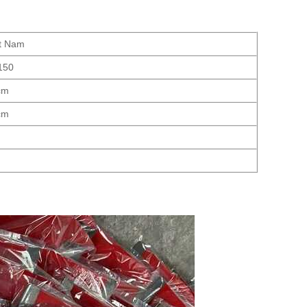
t Nam
150
cm
cm
g