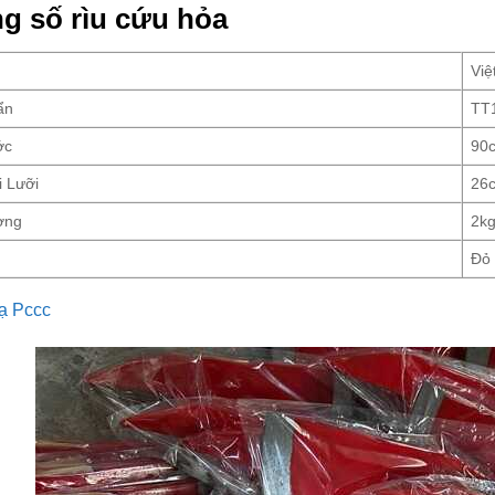
g số rìu cứu hỏa
Việ
ẩn
TT
ớc
90
i Lưỡi
26
ợng
2k
Đỏ
ạ Pccc