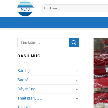
Skip
Tìm
to
kiếm:
content
DANH MỤC
Bảo hộ
Bao tải
Dây thừng
Thiết bị PCCC
Tin Tức