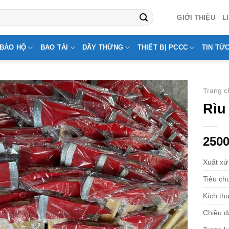
GIỚI THIỆU
L
BẢO HỘ
BAO TẢI
DÂY THỪNG
THIẾT BỊ PCCC
TIN TỨ
Trang c
Rìu
250
Xuất xứ
Tiêu c
Kích th
Chiều d