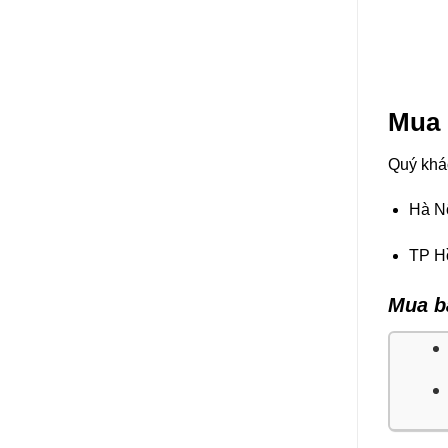
Mua 
Quý khác
Hà Nộ
TP H
Mua b