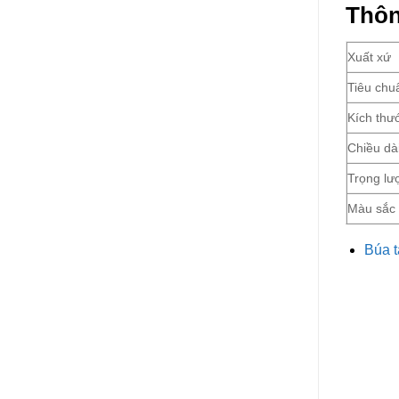
Thôn
Xuất xứ
Tiêu chu
Kích thư
Chiều dà
Trọng lư
Màu sắc
Búa t