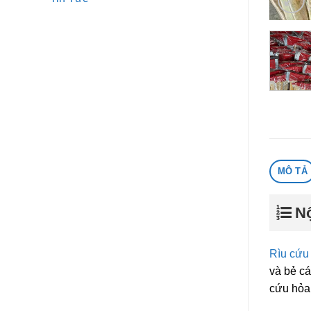
MÔ TẢ
Nộ
Rìu cứu
và bẻ cá
cứu hỏa