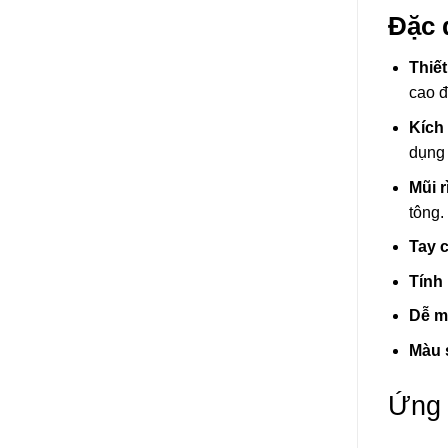
Đặc 
Thiế
cao đ
Kích
dụng 
Mũi r
tông.
Tay 
Tính
Dễ m
Màu 
Ứng 