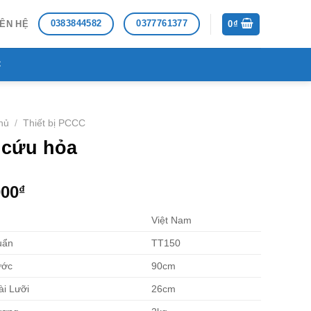
0383844582
0377761377
IÊN HỆ
0
₫
C
hủ
/
Thiết bị PCCC
 cứu hỏa
000
₫
Việt Nam
huẩn
TT150
ước
90cm
ài Lưỡi
26cm