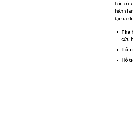
Rìu cứu
hành lan
tạo ra đ
Phá 
cứu h
Tiếp
Hỗ tr