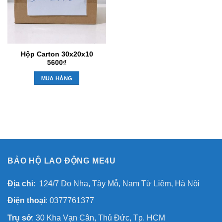
Hộp Carton 30x20x10
5600
₫
MUA HÀNG
BẢO HỘ LAO ĐỘNG ME4U
Địa chỉ
: 124/7 Do Nha, Tây Mỗ, Nam Từ Liêm, Hà Nội
Điện thoại
: 0377761377
Trụ sở
: 30 Kha Vạn Cân, Thủ Đức, Tp. HCM